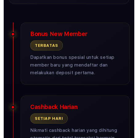
Bonus New Member
TERBATAS
Dapatkan bonus spesial untuk setiap
member baru yang mendaftar dan
melakukan deposit pertama.
Cashback Harian
SETIAP HARI
Nikmati cashback harian yang dihitung