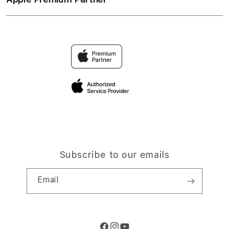
About Us
Returns & Exchanges
Trade-in
TOTO
Find an iStudio near you
Contact Us
Traveller’s Reservation
TOGEL
Why Shop at iStudio
FAQ
Privacy Policy
Site Terms of Use
Subscribe to our emails
Email