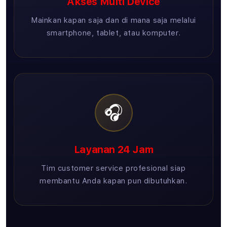
Akses Multi Device
Mainkan kapan saja dan di mana saja melalui
smartphone, tablet, atau komputer.
🎧
Layanan 24 Jam
Tim customer service profesional siap
membantu Anda kapan pun dibutuhkan.